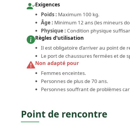
Exigences
Poids :
Maximum 100 kg.
Âge :
Minimum 12 ans (les mineurs doiv
Physique :
Condition physique suffisan
Règles d'utilisation
Il est obligatoire d’arriver au point d
Le port de chaussures fermées et de sp
Non adapté pour
Femmes enceintes.
Personnes de plus de 70 ans.
Personnes souffrant de problèmes card
Point de rencontre