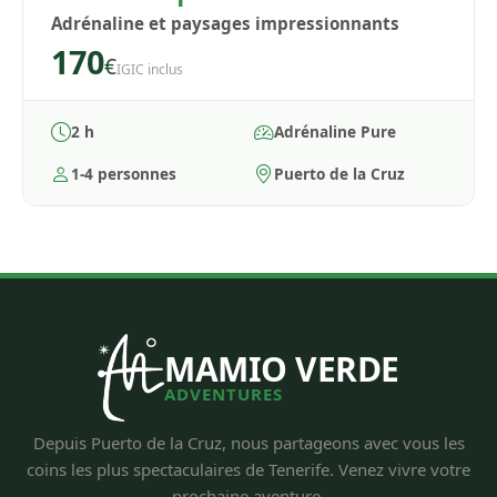
Adrénaline et paysages impressionnants
170
€
IGIC inclus
2 h
Adrénaline Pure
1-4 personnes
Puerto de la Cruz
MAMIO VERDE
ADVENTURES
Depuis Puerto de la Cruz, nous partageons avec vous les
coins les plus spectaculaires de Tenerife. Venez vivre votre
prochaine aventure.