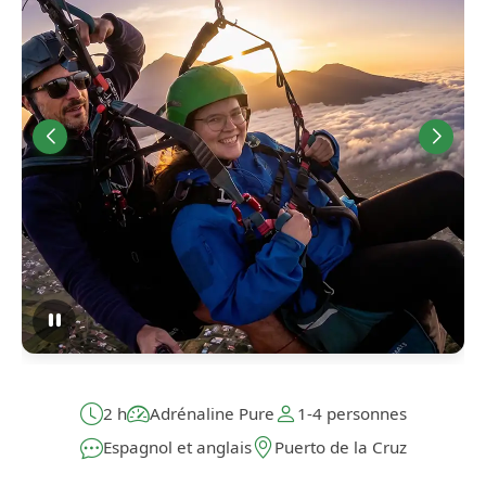
2 h
Adrénaline Pure
1-4 personnes
Espagnol et anglais
Puerto de la Cruz