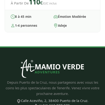
110
€
À Partir De
IGIC inclus
8 à 45 min
Émotion Modérée
1-4 personnes
Adeje
MAMIO VERDE
ADVENTURES
Depuis Puerto de la Cruz, nous partageons avec vous les
coins les plus spectaculaires de Tenerife. Venez vivre votre
prochaine aventure.
Calle Aceviño, 2, 38400 Puerto de la Cruz.