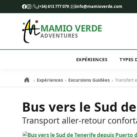
|
(+34) 613 777 079
|
info@mamioverde.com
MAMIO VERDE
ADVENTURES
EXPÉRIENCES
TYPES 
›
›
›
Expériences
Excursions Guidées
Transfert 
Bus vers le Sud de
Transport aller-retour confort