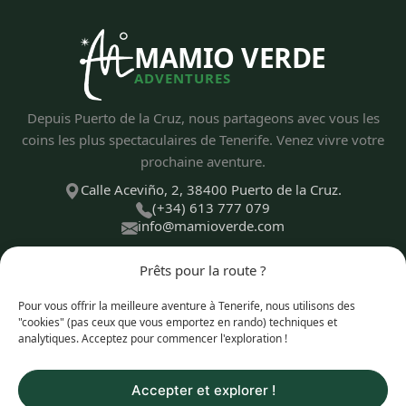
MAMIO VERDE
ADVENTURES
Depuis Puerto de la Cruz, nous partageons avec vous les
coins les plus spectaculaires de Tenerife. Venez vivre votre
prochaine aventure.
Calle Aceviño, 2, 38400 Puerto de la Cruz.
(+34) 613 777 079
info@mamioverde.com
Prêts pour la route ?
Pour vous offrir la meilleure aventure à Tenerife, nous utilisons des
DÉCOUVRIR
"cookies" (pas ceux que vous emportez en rando) techniques et
analytiques. Acceptez pour commencer l'exploration !
TYPES D'EXPÉRIENCES
Accepter et explorer !