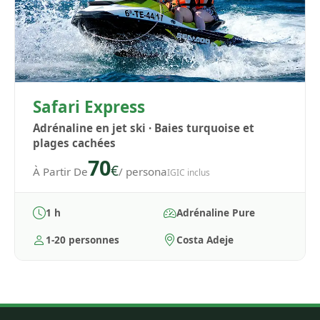
Safari Express
Adrénaline en jet ski · Baies turquoise et
plages cachées
70
€
À Partir De
/ persona
IGIC inclus
1 h
Adrénaline Pure
1-20 personnes
Costa Adeje