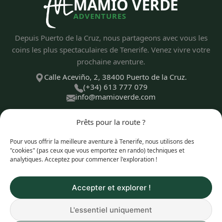
MAMIO VERDE
ADVENTURES
Depuis Puerto de la Cruz, nous partageons avec vous les
coins les plus spectaculaires de Tenerife. Venez vivre votre
prochaine aventure.
Calle Aceviño, 2, 38400 Puerto de la Cruz.
(+34) 613 777 079
info@mamioverde.com
Prêts pour la route ?
Pour vous offrir la meilleure aventure à Tenerife, nous utilisons des
DÉCOUVRIR
"cookies" (pas ceux que vous emportez en rando) techniques et
analytiques. Acceptez pour commencer l'exploration !
TYPES D'EXPÉRIENCES
Accepter et explorer !
L'essentiel uniquement