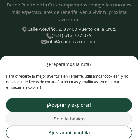
Desde Puerto de la Cruz compartimos contigo los rincones
más espectaculares de Tenerife. Ven a vivir tu próxima
aventura.
Calle Aceviño, 2, 38400 Puerto de la Cruz.
(+34) 613 777 079
info@mamioverde.com
¿Preparamos la ruta?
DESCUBRE
Para ofrecerte la mejor aventura en Tenerife, utilizamos "cookies" (y no
de las que te llevas de excursión) técnicas y analíticas. ¡Acepta para
empezar a explorar!
TIPOS DE EXPERIENCIAS
¡Aceptar y explorar!
Solo lo básico
© 2026 Mamio Verde. Todos los derechos reservados.
Ajustar mi mochila
Política de Privacidad y Cookies
|
Aviso Legal
|
Términos y
Condiciones