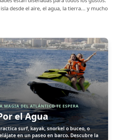
dades están diseñadas para todos los gustos:
sla desde el aire, el agua, la tierra... y mucho
A MAGIA DEL ATLÁNTICO TE ESPERA
Por el Agua
ractica surf, kayak, snorkel o buceo, o
elájate en un paseo en barco. Descubre la