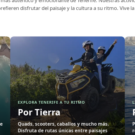
 más auténtico y emocionante de Tenerife. Nuestras activi
eren disfrutar del paisaje y la cultura a su ritmo. Vive la i
EXPLORA TENERIFE A TU RITMO
L
Por Tierra
ve
Quads, scooters, caballos y mucho más.
P
Disfruta de rutas únicas entre paisajes
r