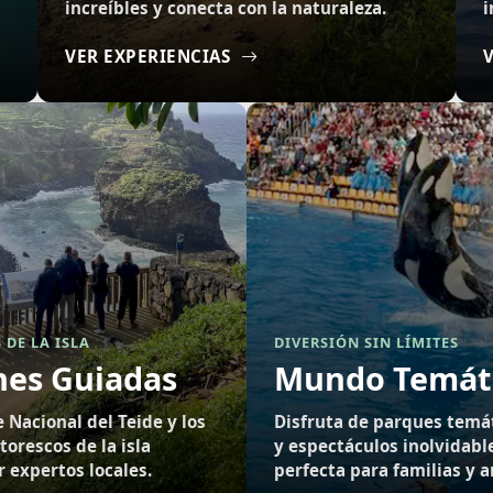
increíbles y conecta con la naturaleza.
i
VER EXPERIENCIAS
 DE LA ISLA
DIVERSIÓN SIN LÍMITES
nes Guiadas
Mundo Temát
 Nacional del Teide y los
Disfruta de parques temát
orescos de la isla
y espectáculos inolvidabl
expertos locales.
perfecta para familias y 