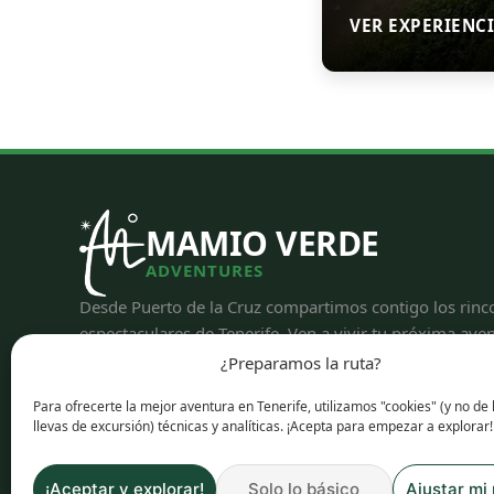
VER EXPERIENC
MAMIO VERDE
ADVENTURES
Desde Puerto de la Cruz compartimos contigo los rin
espectaculares de Tenerife. Ven a vivir tu próxima aven
¿Preparamos la ruta?
Calle Aceviño, 2, 38400 Puerto de la Cruz.
(+34) 613 777 079
Para ofrecerte la mejor aventura en Tenerife, utilizamos "cookies" (y no de 
info@mamioverde.com
llevas de excursión) técnicas y analíticas. ¡Acepta para empezar a explorar!
¡Aceptar y explorar!
Solo lo básico
Ajustar mi