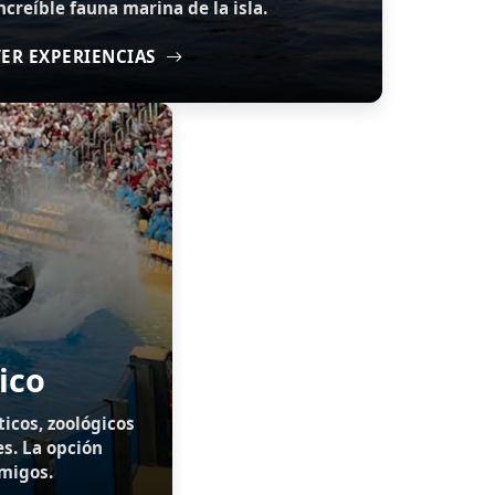
ncreíble fauna marina de la isla.
VER EXPERIENCIAS
ico
icos, zoológicos
es. La opción
amigos.