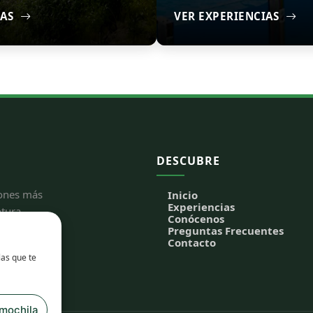
IAS
VER EXPERIENCIAS
DESCUBRE
cones más
Inicio
Experiencias
tura.
Conócenos
Preguntas Frecuentes
Contacto
las que te
 mochila