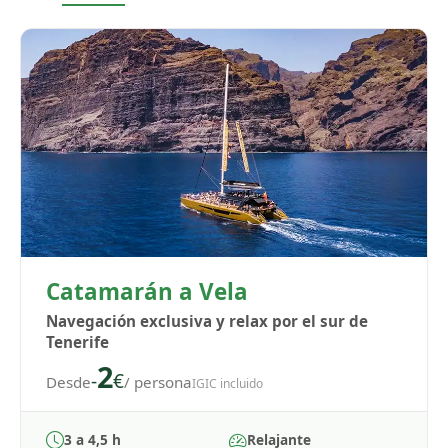
Catamarán a Vela
Navegación exclusiva y relax por el sur de
Tenerife
2
-
€
Desde
/ persona
IGIC incluido
3 a 4,5 h
Relajante