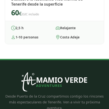
Tenerife desde la superficie
60
€
IGIC incluido
2,5 h
Relajante
1-10 personas
Costa Adeje
MAMIO VERDE
ADVENTURES
Desde Puerto de la Cruz compartimos contigo los rincones
más espectaculares de Tenerife. Ven a vivir tu próxima
aventura.