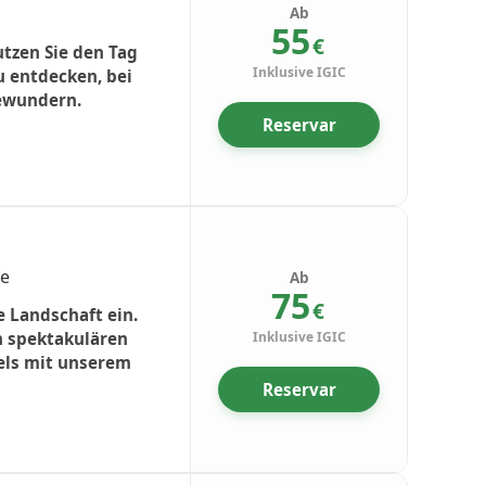
Ab
55
€
tzen Sie den Tag
Inklusive IGIC
u entdecken, bei
bewundern.
Reservar
pe
Ab
75
€
e Landschaft ein.
n spektakulären
Inklusive IGIC
els mit unserem
Reservar