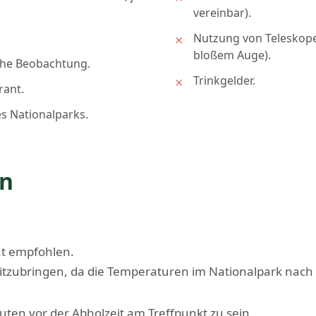
vereinbar).
Nutzung von Teleskope
bloßem Auge).
sche Beobachtung.
Trinkgelder.
rant.
s Nationalparks.
ln
cht empfohlen.
itzubringen, da die Temperaturen im Nationalpark nach
nuten vor der Abholzeit am Treffpunkt zu sein.