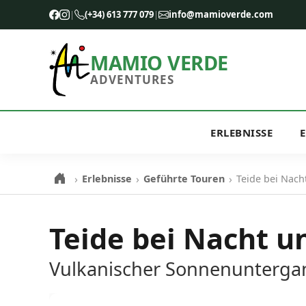
|
(+34) 613 777 079
|
info@mamioverde.com
MAMIO VERDE
ADVENTURES
ERLEBNISSE
›
›
›
Erlebnisse
Geführte Touren
Teide bei Nach
Teide bei Nacht 
Vulkanischer Sonnenunterga