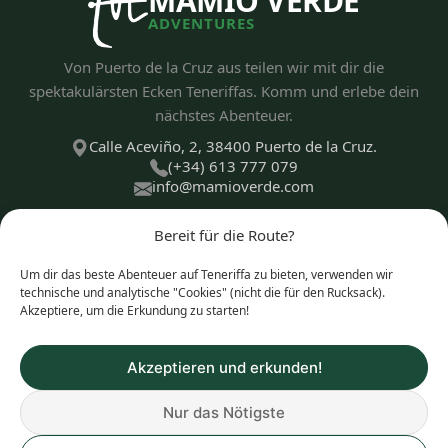
MAMIO VERDE
ADVENTURES
Von Puerto de la Cruz aus teilen wir mit dir die
spektakulärsten Ecken Teneriffas. Komm und erlebe dein
nächstes Abenteuer.
Calle Aceviño, 2, 38400 Puerto de la Cruz.
(+34) 613 777 079
info@mamioverde.com
Bereit für die Route?
Um dir das beste Abenteuer auf Teneriffa zu bieten, verwenden wir
ENTDECKEN
technische und analytische "Cookies" (nicht die für den Rucksack).
Akzeptiere, um die Erkundung zu starten!
ERLEBNISARTEN
Akzeptieren und erkunden!
Nur das Nötigste