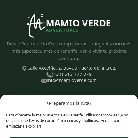
MAMIO VERDE
ADVENTURES
Desde Puerto de la Cruz compartimos contigo los rincones
más espectaculares de Tenerife. Ven a vivir tu próxima
aventura.
Calle Aceviño, 2, 38400 Puerto de la Cruz.
(+34) 613 777 079
info@mamioverde.com
¿Preparamos la ruta?
DESCUBRE
Para ofrecerte la mejor aventura en Tenerife, utilizamos "cookies" (y no
de las que te llevas de excursión) técnicas y analíticas. ¡Acepta para
empezar a explorar!
TIPOS DE EXPERIENCIAS