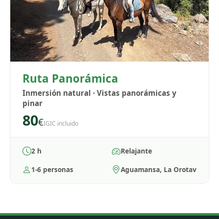
Ruta Panorámica
Inmersión natural · Vistas panorámicas y
pinar
80
€
IGIC incluido
2 h
Relajante
1-6 personas
Aguamansa, La Orotava