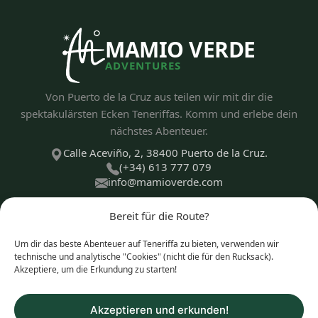
MAMIO VERDE
ADVENTURES
Von Puerto de la Cruz aus teilen wir mit dir die
spektakulärsten Ecken Teneriffas. Komm und erlebe dein
nächstes Abenteuer.
Calle Aceviño, 2, 38400 Puerto de la Cruz.
(+34) 613 777 079
info@mamioverde.com
Bereit für die Route?
Um dir das beste Abenteuer auf Teneriffa zu bieten, verwenden wir
ENTDECKEN
technische und analytische "Cookies" (nicht die für den Rucksack).
Akzeptiere, um die Erkundung zu starten!
ERLEBNISARTEN
Akzeptieren und erkunden!