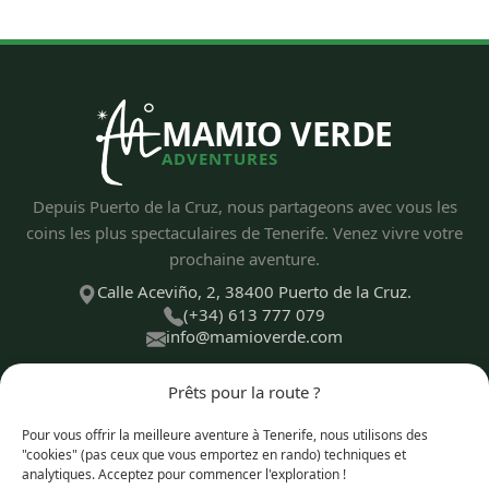
MAMIO VERDE
ADVENTURES
Depuis Puerto de la Cruz, nous partageons avec vous les
coins les plus spectaculaires de Tenerife. Venez vivre votre
prochaine aventure.
Calle Aceviño, 2, 38400 Puerto de la Cruz.
(+34) 613 777 079
info@mamioverde.com
Prêts pour la route ?
Pour vous offrir la meilleure aventure à Tenerife, nous utilisons des
DÉCOUVRIR
"cookies" (pas ceux que vous emportez en rando) techniques et
analytiques. Acceptez pour commencer l'exploration !